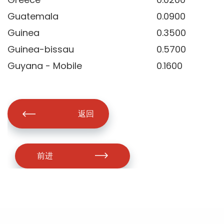
Guatemala
0.0900
Guinea
0.3500
Guinea-bissau
0.5700
Guyana - Mobile
0.1600
返回
前进