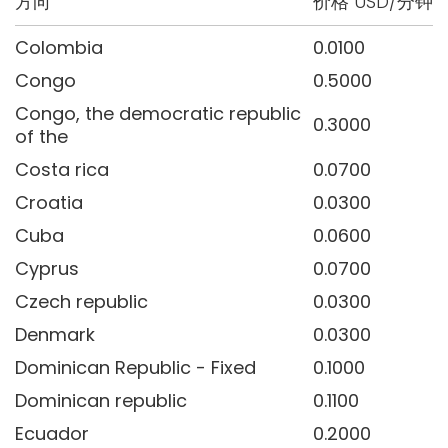
方向
价格 USD/分钟
Colombia
0.0100
Congo
0.5000
Congo, the democratic republic
0.3000
of the
Costa rica
0.0700
Croatia
0.0300
Cuba
0.0600
Cyprus
0.0700
Czech republic
0.0300
Denmark
0.0300
Dominican Republic - Fixed
0.1000
Dominican republic
0.1100
Ecuador
0.2000