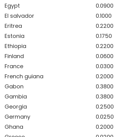
Egypt
0.0900
El salvador
0.1000
Eritrea
0.2200
Estonia
0.1750
Ethiopia
0.2200
Finland
0.0600
France
0.0300
French guiana
0.2000
Gabon
0.3800
Gambia
0.3800
Georgia
0.2500
Germany
0.0250
Ghana
0.2000
Greece
0.0200