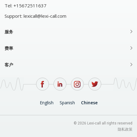
Tel:
+15672511637
Support:
lexicall@lexi-call.com
服务
费率
客户
English
Spanish
Chinese
© 2026 Lexi-call all rights reserved
隐私政策