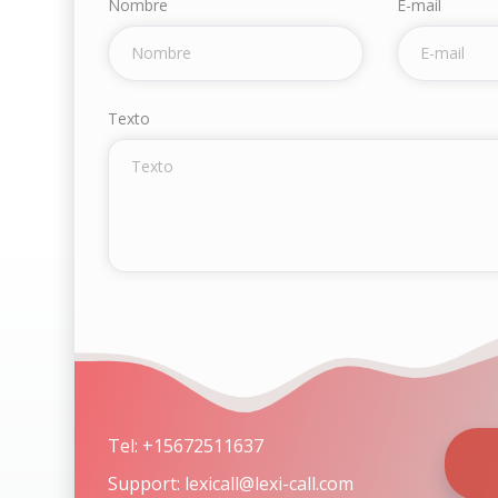
Nombre
E-mail
Тexto
Tel: +15672511637
Support: lexicall@lexi-call.com