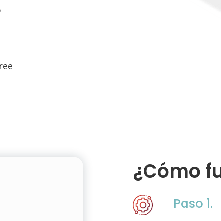
b
ree
¿Cómo f
Paso 1.