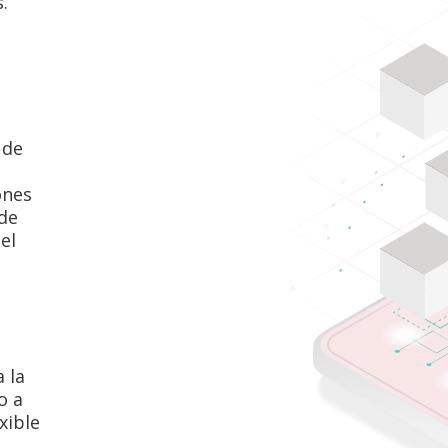
.
 de
ones
 de
el
 la
o a
xible