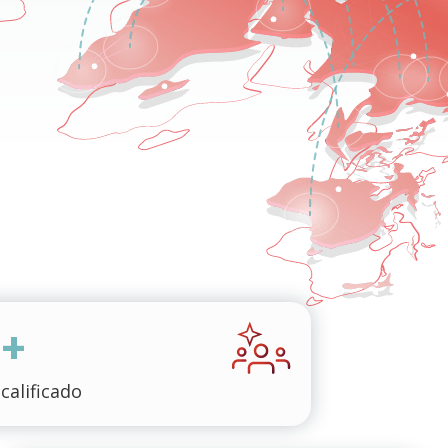
0+
calificado