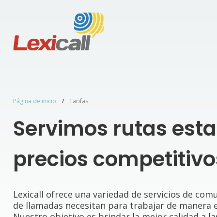
Tarifas
Página de inicio
Tarifas
Servimos rutas esta
precios competitivo
Lexicall ofrece una variedad de servicios de com
de llamadas necesitan para trabajar de manera ef
Nuestro objetivo es brindar la mejor calidad a la