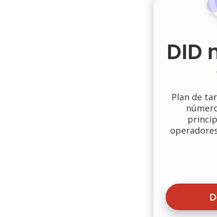
DID 
Plan de tar
números
princip
operadores
D