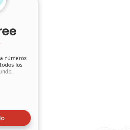
ree
ara números
 todos los
undo.
do